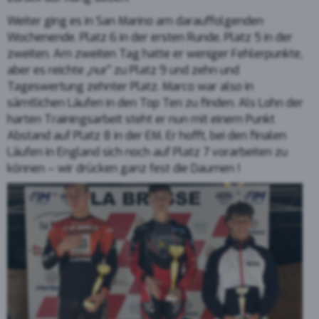
Weiter ging es in San Marino am darauffolgenden
Wochenende. Platz 6 in der ersten Runde, Platz 5 in der
zweiten. Am zweiten Tag hatte er weniger Fehlerpunkte,
aber es reichte „nur“ zu Platz 9 und zehn und
Tageswertung zehnter Platz. Marco war also in
sämtlichen Läufen in den Top Ten zu finden. Als Lohn der
harten Trainingsarbeit steht er nun mit einem Punkt
Abstand auf Platz 8 in der EM. Er hofft, bei den finalen
Läufen in England sich noch auf Platz 7 vorarbeiten zu
können – wir drücken ganz fest die Daumen !