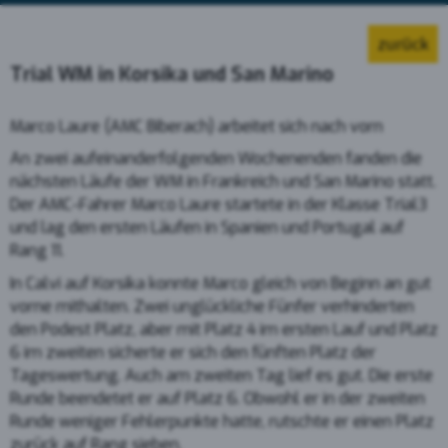
zurück
Trial WM in Korsika und San Marino
Marco Laure (AMC Biberach) arbeitet sich nach vorn
An zwei aufeinanderfolgenden Wochenenden fanden die
nächsten Läufe der WM in Frankreich und San Marino statt.
Der AMC-Fahrer Marco Laure startete in der Klasse Trial3
und lag den ersten Läufen in Spanien und Portugal auf
Rang 11.
In Calvi auf Korsika konnte Marco gleich von Beginn an gut
vorne mithalten. Zwei unglückliche Fünfer verhinderten
den Podest Platz, aber mit Platz 4 im ersten Lauf und Platz
6 im zweiten sicherte er sich den fünften Platz der
Tageswertung. Auch am zweiten Tag lief es gut. Die erste
Runde beendetet er auf Platz 6. Obwohl er in der zweiten
Runde weniger Fehlerpunkte hatte, rutschte er einen Platz
zurück auf Rang sieben.