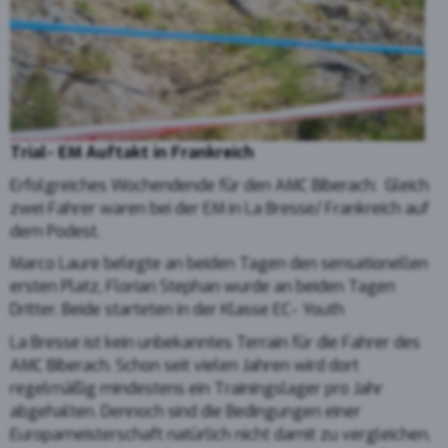
Trial- EM Auftakt in Frankreich
Erfolgreiches Wochendende für den AMC Biberach: Gleich
zwei Fahrer waren bei der EM in La Bresse/ Frankreich auf
dem Podest.
Marco Laure belegte an beiden Tagen den sensationellen
ersten Platz, Florian Stephan wurde an beiden Tagen
Dritter. Beide starteten in der Klasse EC- Youth
La Bresse ist kein unbekanntes Terrain für die Fahrer des
AMC Biberach. Schon seit vielen Jahren wird dort
regelmäßig mindestens ein Trainingslager pro Jahr
abgehalten. Dennoch sind die Bedingungen einer
Europameisterschaft natürlich nicht damit zu vergleichen.