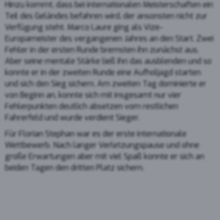
Hinzu kommt, dass bei internationalen Meisterschaften ein
Teil des Geländes befahren wird, der ansonsten nicht zur
Verfügung steht. Marco Laure ging als Vize-
Europameister des vergangenen Jahres an den Start. Zwei
Fehler in der ersten Runde bremsten ihn zunächst aus.
Aber seine mentale Stärke ließ ihn das ausblenden und so
konnte er in der zweiten Runde eine Aufholjagd starten
und sich den Sieg sichern. Am zweiten Tag dominierte er
von Beginn an, konnte sich mit insgesamt nur vier
Fehlerpunkten deutlich absetzen vom restlichen
Fahrerfeld und wurde verdient Sieger.
Für Florian Stephan war es der erste internationale
Wettbewerb. Nach langer Verletzungspause und ohne
große Erwartungen aber mit viel Spaß konnte er sich an
beiden Tagen den dritten Platz sichern.