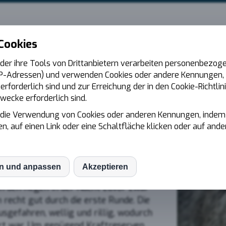
ämpft sich durch den E
 Cookies
der ihre Tools von Drittanbietern verarbeiten personenbezoge
P-Adressen) und verwenden Cookies oder andere Kennungen, d
rforderlich sind und zur Erreichung der in den Cookie-Richtlin
ecke erforderlich sind.
e Mutprobe
n die Verwendung von Cookies oder anderen Kennungen, indem 
nduro-Cup Süd im Grenis (Amtzell)
en, auf einen Link oder eine Schaltfläche klicken oder auf and
hren dritten Platz in der
 Platz in der Damenwertung ist ihr
en und anpassen
Akzeptieren
S
ia Schek startete Larissa am Samstag
h den Regen in der Nacht zuvor zwar
recht gut durch die erste Runde. Die
mo (Piwik)
usgefahren, wellig und rillig, wodurch
ert war. Um genügend Kraftreserven