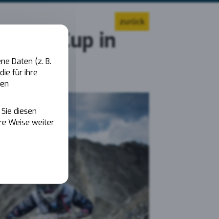
zurück
nduro-Cup in
ne Daten (z. B.
ie für ihre
ien
Sie diesen
ere Weise weiter