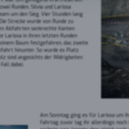
wei Runden. Silvia und Larissa
ube
am um den Sieg. Vier Stunden lang
Die Strecke wurde von Runde zu
den Abfahrten senkrechte Kanten
e Larissa in ihren letzten Runden
an einem Baum festgefahren, das zweite
bfahrt hinunter. So wurde es Platz
olz sind angesichts der Widrigkeiten
Fall dabei.
Am Sonntag ging es für Larissa um ihr
Fahrtag zuvor lag ihr allerdings noch