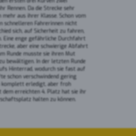
den ersten drei Kurven zwei
hr Rennen. Da die Strecke sehr
n mehr aus ihrer Klasse. Schon vom
en schnelleren Fahrerinnen nicht
ied sich, auf Sicherheit zu fahren,
. Eine enge gefährliche Durchfahrt
recke, aber eine schwierige Abfahrt
um Runde musste sie ihren Mut
 bewältigen. In der letzten Runde
ufs Hinterrad, wodurch sie fast auf
fte schon verschwindend gering
 komplett erledigt, aber froh
 dem erreichten 4. Platz hat sie ihr
rschaftsplatz halten zu können.