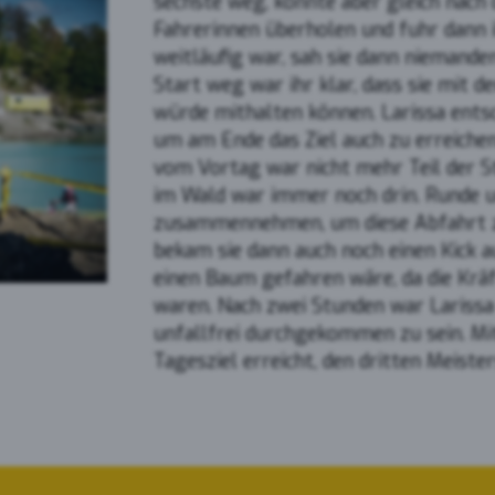
sechste weg, konnte aber gleich nach 
Fahrerinnen überholen und fuhr dann i
weitläufig war, sah sie dann niemande
Start weg war ihr klar, dass sie mit d
würde mithalten können. Larissa entsch
um am Ende das Ziel auch zu erreichen
vom Vortag war nicht mehr Teil der St
im Wald war immer noch drin. Runde 
zusammennehmen, um diese Abfahrt zu
bekam sie dann auch noch einen Kick a
einen Baum gefahren wäre, da die Krä
waren. Nach zwei Stunden war Larissa
unfallfrei durchgekommen zu sein. Mit
Tagesziel erreicht, den dritten Meiste