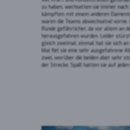
zu haben, wechselten sie immer nach z
Yout
kämpften mit einem anderen Damente
waren die Teams abwechselnd vorne. 
Runde gefährlicher, da vor allem an 
herausgefahren wurden. Leider stürzt
gleich zweimal, einmal hat sie sich 
Mal fiel sie eine sehr ausgefahrene A
zwei, worüber die beiden aber sehr st
der Strecke. Spaß hatten sie auf jeden 