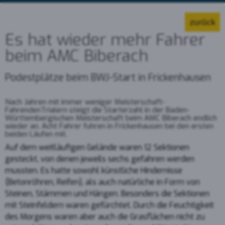
zurück
Es hat wieder mehr Fahrer
beim AMC Biberach
Podestplätze beim BWJ-Start in Frickenhausen
Nach Jahren mit immer weniger Meisterschaft-
FahrendenTrialern steigt die Starterzahl in der Baden-
Württembergischen Meisterschaft beim AMC Biberach endlich
wieder an. Acht Fahrer fuhren in Frickenhausen bei den ersten
beiden Läufen mit.
Auf dem weitläufigen Gelände waren 12 Sektionen
gesteckt, von denen jeweils sechs gefahren werden
mussten. Es hatte sowohl künstliche Hindernisse
(Betonröhren, Reifen), als auch natürliche in Form von
Steinen, Stämmen und Hängen. Besonders die Sektionen
mit Steinfeldern waren gefürchtet. Durch die Feuchtigkeit
des Morgens waren aber auch die Grasflächen nicht zu