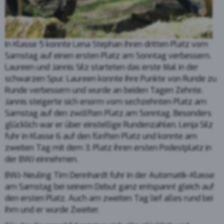
In Klasse 5 konnte Lena Stephan ihren dritten Platz vom
Samstag auf einen ersten Platz am Sonntag verbessern.
Laureen und Jannis Silz starteten das erste Mal in der
schwarzen Spur. Laureen konnte ihre Punkte von Runde zu
Runde verbessern und wurde an beiden Tagen Zehnte.
Jannis steigerte sich enorm vom sechzehnten Platz am
Samstag auf den zwölften Platz am Sonntag. Besonders
glücklich war er über einstellige Rundenzahlen. Lenja Silz
fuhr in Klasse 6 auf den fünften Platz und konnte am
zweiten Tag mit dem 3. Platz ihren ersten Podestplatz in
der BWJ einnehmen.
BWJ-Neuling Tim Dennhardt fuhr in der Automatik-Klasse
am Samstag bei seinem Debut ganz entspannt gleich auf
den ersten Platz. Auch am zweiten Tag lief alles rund bei
ihm und er wurde Zweiter.