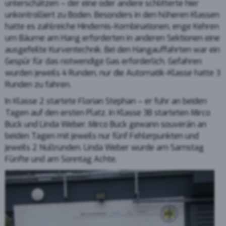
unterschätzen – der eine oder andere schlitterte hier
unkontrolliert zu Boden. Besonders in den höheren Klassen
hatte es zahlreiche Hindernis-Kombinationen, enge Kehren
um Bäume am Hang erforderten in anderen Sektionen eine
ausgefeilte Kurventechnik. Bei den Hangauffahrten war ein
Gespür für das notwendige Gas erforderlich. Gefahren
wurden jeweils 4 Runden, nur die Automatik-Klasse hatte 3
Runden zu fahren.
In Klasse 2 startete Florian Stephan – er fuhr an beiden
Tagen auf den ersten Platz. In Klasse 3B starteten Mirco
Buck und Linda Weber. Mirco Buck gewann souverän an
beiden Tagen mit jeweils nur fünf Fehlerpunkten und
jeweils 2 Nullrunden. Linda Weber wurde am Samstag
Fünfte und am Sonntag Achte.