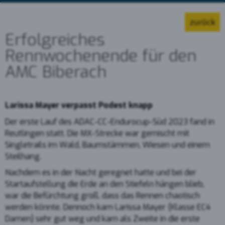
zurück
Erfolgreiches
Rennwochenende für den
AMC Biberach
Larissa Mayer verpasst Podest knapp
Der erste Lauf des ADAC-CC-Endurocup-Süd 2023 fand in
Reutlingen statt. Die MX-Strecke war gemischt mit
Singletrails im Wald, Baumstämmen, Wiesen und einem
Steilhang.
Nachdem es in der Nacht geregnet hatte und bei der
Startaufstellung die Erde an den Stiefeln hängen blieb,
war die Befürchtung groß, dass das Rennen chaotisch
werden könnte. Dennoch kam Larissa Mayer (Klasse EC4
Damen) sehr gut weg und kam als Zweite in die erste