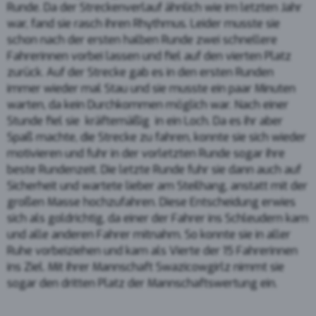
Runde. Da der Streckenverlauf ähnlich wie im letzten Jahr
war, fand sie rasch ihren Rhythmus. Leider musste sie
schon nach der ersten halben Runde zwei schnellere
Fahrerinnen vorbei lassen und fiel auf den vierten Platz
zurück. Auf der Strecke gab es in den ersten Runden
immer wieder mal Stau und sie musste ein paar Minuten
warten, da kein Durchkommen möglich war. Nach einer
Stunde fiel sie kräftemäßig in ein Loch. Da es ihr aber
Spaß machte, die Strecke zu fahren, konnte sie sich wieder
motivieren und fuhr in der vorletzten Runde sogar ihre
beste Rundenzeit. Die letzte Runde fuhr sie dann auch auf
Sicherheit und wartete lieber am Steilhang, anstatt mit der
großen Masse hochzufahren. Diese Entscheidung erwies
sich als goldrichtig, da einer der Fahrer ins Schleudern kam
und alle anderen Fahrer mitnahm. So konnte sie in aller
Ruhe vorbeiziehen und kam als Vierte der 15 Fahrerinnen
ins Ziel. Mit ihrer Mannschaft Swazicowgirlz nimmt sie
sogar den dritten Platz der Mannschaftswertung ein.