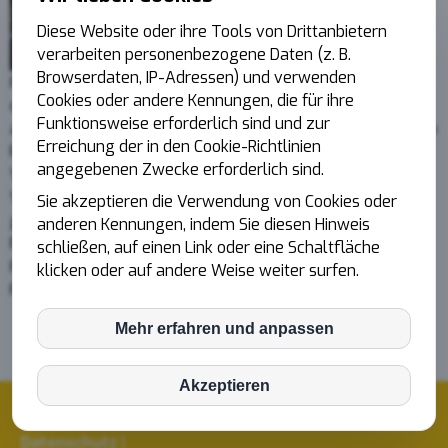
Diese Website oder ihre Tools von Drittanbietern
verarbeiten personenbezogene Daten (z. B.
Browserdaten, IP-Adressen) und verwenden
Für Michael Strobel in Klasse EC2 verlief der Start nicht
Cookies oder andere Kennungen, die für ihre
optimal. Trotz heftiger Wetterkapriolen fand er für sich
Funktionsweise erforderlich sind und zur
aber beste Bedingungen vor
. Er verbesserte sich Runde
um
Erreichung der in den Cookie-Richtlinien
Runde und fuhr einen guten Rhythmus.
Nach
langer
angegebenen Zwecke erforderlich sind.
Verletzungspause hatte er
bei seiner ersten
Veranstaltung
genügend Kondition
aufgebaut
um ein
Sie akzeptieren die Verwendung von Cookies oder
gutes Tempo zu fahren und arbeitete sich so Runde um
anderen Kennungen, indem Sie diesen Hinweis
Runde nach vorn. Am Ende wurde es der 16. Platz. Bei 54
schließen, auf einen Link oder eine Schaltfläche
Fahrern
in
seiner Klasse und nach der langen Pause
ohne
klicken oder auf andere Weise weiter surfen.
Fahren
ist er sehr zufrieden
mit diesem Ergebnis
.
Mehr erfahren und anpassen
inCMS
Akzeptieren
Matomo (Piwik)
© 2026 AMC Biberach |
Home
|
Impressum
|
Datenschutz
|