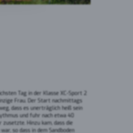
chsten Tag in der Klasse XC-Sport 2
inzige Frau. Der Start nachmittags
eg, dass es unerträglich heiß sein
Rhythmus und fuhr nach etwa 40
hr zusetzte. Hinzu kam, dass die
 war, so dass in dem Sandboden