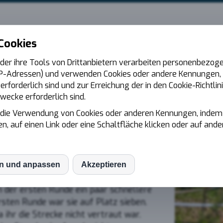
ssa Mayer
 Cookies
der ihre Tools von Drittanbietern verarbeiten personenbezoge
P-Adressen) und verwenden Cookies oder andere Kennungen, d
rforderlich sind und zur Erreichung der in den Cookie-Richtlin
-Country-Serie (GCC) fand auf einem
ecke erforderlich sind.
a Mayer neuen Terrain statt. Der
n die Verwendung von Cookies oder anderen Kennungen, indem 
Motocross-Strecke ergänzt durch
en, auf einen Link oder eine Schaltfläche klicken oder auf and
urven im Sand. Bei rund 30 Grad war
undstrecke eine enorme körperliche
en und anpassen
Akzeptieren
S
XC Woman war sehr gut, sie kam als
n der ersten Runde ein paar schnellere
rsten Runde war sie auf Platz sieben.
mo (Piwik)
a ihr die Strecke nicht vertraut war.