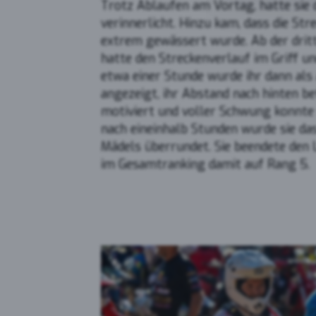
Trotz Ablaufen am Vortag, hatte sie 
Yout
verinnerlicht. Hinzu kam, dass die St
extrem gewässert wurde. Ab der dritt
hatte den Streckenverlauf im Griff u
etwa einer Stunde wurde ihr dann al
angezeigt, ihr Abstand nach hinten be
motiviert und voller Schwung konnte 
nach eineinhalb Stunden wurde sie da
Mädels überrundet. Sie beendete den 
im Gesamtranking damit auf Rang 5.