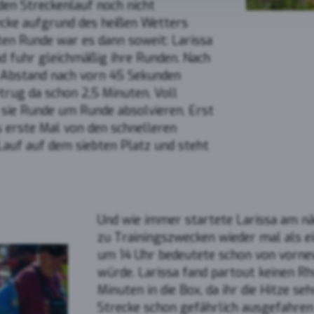
den Streckenlauf noch nicht
ube
recke aufgrund des heißen Wetters
en Runde war es dann soweit: Larissa
nd fuhr gleichmäßig ihre Runden. Nach
s Abstand nach vorn 45 Sekunden
trug da schon 2,5 Minuten. Voll
sie Runde um Runde absolvieren. Erst
s erste Mal von den schnelleren
Lauf auf dem siebten Platz und steht
Und wie immer startete Larissa am nä
zu Trainingszwecken wieder mal als e
um 14 Uhr bedeutete schon von vornew
würde. Larissa fand partout keinen 
Minuten in die Box, da ihr die Hitze se
Strecke schon gefährlich ausgefahren